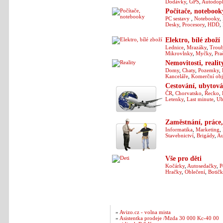
Dodávky
,
GPS
,
Autodop
Počítače, notebook
PC sestavy
,
Notebooky
,
Desky
,
Procesory
,
HDD
,
Elektro, bílé zboží
Lednice
,
Mrazáky
,
Trou
Mikrovlnky
,
Myčky
,
Pra
Nemovitosti, realit
Domy
,
Chaty
,
Pozemky
,
Kanceláře
,
Komerční obj
Cestování, ubytová
ČR
,
Chorvatsko
,
Řecko
,
Letenky
,
Last minute
,
Ub
Zaměstnání, práce,
Informatika
,
Marketing
,
Stavebnictví
,
Brigády
,
Au
Vše pro děti
Kočárky
,
Autosedačky
,
P
Hračky
,
Oblečení
,
Botičk
Nejnovější inzeráty
»
Avizo.cz - volna mista
»
Asistentka prodeje /Mzda 30 000 Kc-40 00