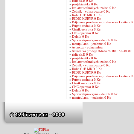
»
ridic sk.B 0 Kc
»
projektant/ka 0 Kc
»
Izolater technikych izolaci 0 Kc
»
Zednik - volna pozice 0 Kc
»
Ridic C+E MKD 0 Kc
»
RIDIC-KURYR 0 Kc
»
Prijmeme prodavace-prodavacku kvetin v K
»
Prijmu zednika 0 Kc
»
Cisnik-servirka 0 Kc
»
CNC operator 0 Kc
»
Delnik 0 Kc
»
Spravce/spravkyne - delnik 0 Kc
»
manipulanti - jerabnici 0 Kc
»
Avizo.cz - volna mista
»
Asistentka prodeje /Mzda 30 000 Kc-40 00
»
ridic sk.B 0 Kc
»
projektant/ka 0 Kc
»
Izolater technikych izolaci 0 Kc
»
Zednik - volna pozice 0 Kc
»
Ridic C+E MKD 0 Kc
»
RIDIC-KURYR 0 Kc
»
Prijmeme prodavace-prodavacku kvetin v K
»
Prijmu zednika 0 Kc
»
Cisnik-servirka 0 Kc
»
CNC operator 0 Kc
»
Delnik 0 Kc
»
Spravce/spravkyne - delnik 0 Kc
»
manipulanti - jerabnici 0 Kc