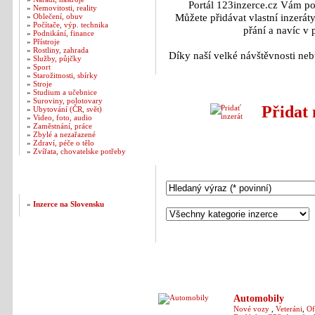
Portál 123inzerce.cz Vám po
»
Nemovitosti, reality
Můžete přidávat vlastní inzerát
»
Oblečení, obuv
»
Počítače, výp. technika
přání a navíc v
»
Podnikání, finance
»
Přístroje
»
Rostliny, zahrada
Díky naší velké návštěvnosti neb
»
Služby, půjčky
»
Sport
»
Starožitnosti, sbírky
»
Stroje
»
Studium a učebnice
»
Suroviny, polotovary
Přidat
»
Ubytování (ČR, svět)
»
Video, foto, audio
»
Zaměstnání, práce
»
Zbylé a nezařazené
»
Zdraví, péče o tělo
»
Zvířata, chovatelske potřeby
Hledání v inzerátech
Naše další weby
»
Inzerce na Slovensku
Automobily
Nové vozy
,
Veteráni
,
Of