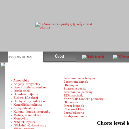
Dnes je
08. 08. 2026
.
Kategorie inzerátů
Vítejte na 123inzerce.cz
- to nejlepší místo p
Feromonoveparfemy.sk
»
Automobily
Lacnekondomy.sk
»
Brigády, přivýdělky
OKshop.sk
»
Byty - prodej a pronájom
Zvacsenie penisu
»
Dětské zboží
Feromonove parfemy
»
Dovolená, zájezdy
123inzercia.sk
»
Elektro, bíle zboží
SEXSHOP-Eroticke pomocky
»
Hobby, army, volný čas
Okbazar.sk
»
Kancelářská technika
Predaj-Kupa.sk
»
Knihy, literatura
Cibetková káva
»
Kultura - hudba, vstupenky
Lacná bižutéria
»
Mobily, komunikace
Prodej-koupim.cz
»
Motocykly
»
Nábytek, bydlení
Chcete levně 
»
Nákladní, užitkové vozy
»
Nářadí, nástroje