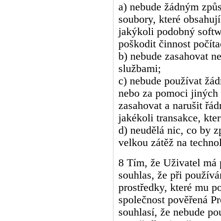
a) nebude žádným způs
soubory, které obsahuj
jakýkoli podobný soft
poškodit činnost počít
b) nebude zasahovat ne
službami;
c) nebude používat žád
nebo za pomoci jiných
zasahovat a narušit řád
jakékoli transakce, kter
d) neudělá nic, co by 
velkou zátěž na techno
8 Tím, že Uživatel má p
souhlas, že při použív
prostředky, které mu p
společnost pověřená P
souhlasí, že nebude po