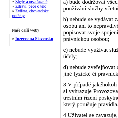
a) bude dodržovat všec
»
Zbylé a nezařazené
»
Zdraví, péče o tělo
používání služby včetn
»
Zvířata, chovatelske
potřeby
b) nebude se vydávat z
osobu ani to nepravdivě
Naše další weby
popisovat svoje spojen
právnickou osobou;
»
Inzerce na Slovensku
c) nebude využívat slu
účely;
d) nebude zveřejňovat 
jiné fyzické či právnic
3 V případě jakéhokoli
si vyhrazuje Provozova
trestním řízení poskytn
který porušuje pravidla
4 Uživatel se zavazuje