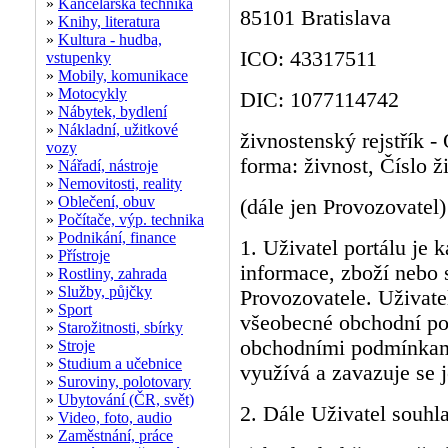
»
Kancelářská technika
85101 Bratislava
»
Knihy, literatura
»
Kultura - hudba,
ICO: 43317511
vstupenky
»
Mobily, komunikace
»
Motocykly
DIC: 1077114742
»
Nábytek, bydlení
»
Nákladní, užitkové
živnostenský rejstřík -
vozy
forma: živnost, Číslo 
»
Nářadí, nástroje
»
Nemovitosti, reality
»
Oblečení, obuv
(dále jen Provozovatel)
»
Počítače, výp. technika
»
Podnikání, finance
1. Uživatel portálu je 
»
Přístroje
informace, zboží nebo 
»
Rostliny, zahrada
»
Služby, půjčky
Provozovatele. Uživate
»
Sport
všeobecné obchodní po
»
Starožitnosti, sbírky
obchodními podmínkami 
»
Stroje
»
Studium a učebnice
využívá a zavazuje se 
»
Suroviny, polotovary
»
Ubytování (ČR, svět)
2. Dále Uživatel souhla
»
Video, foto, audio
»
Zaměstnání, práce