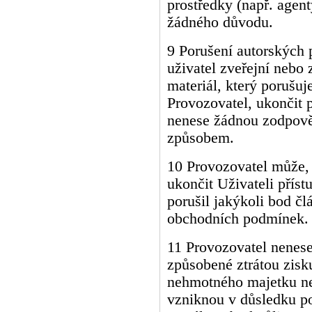
prostředky (např. agenty
žádného důvodu.
9 Porušení autorských p
uživatel zveřejní nebo 
materiál, který porušuj
Provozovatel, ukončit 
nenese žádnou zodpově
způsobem.
10 Provozovatel může, 
ukončit Uživateli příst
porušil jakýkoli bod č
obchodních podmínek.
11 Provozovatel nenes
způsobené ztrátou zisk
nehmotného majetku ne
vzniknou v důsledku p