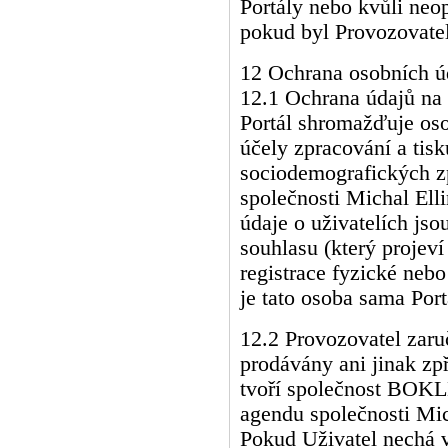
Portály nebo kvůli neo
pokud byl Provozovatel
12 Ochrana osobních ú
12.1 Ochrana údajů na 
Portál shromažďuje oso
účely zpracování a tis
sociodemografických z
společnosti Michal El
údaje o uživatelích js
souhlasu (který projev
registrace fyzické neb
je tato osoba sama Por
12.2 Provozovatel zaru
prodávány ani jinak zp
tvoří společnost BOKLE
agendu společnosti M
Pokud Uživatel nechá v