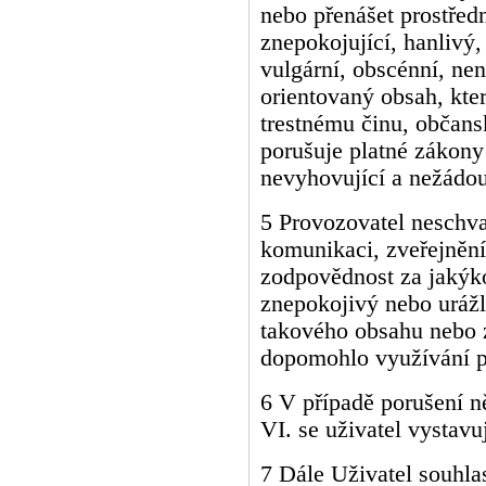
nebo přenášet prostřed
znepokojující, hanlivý,
vulgární, obscénní, nen
orientovaný obsah, kte
trestnému činu, občansk
porušuje platné zákony
nevyhovující a nežádou
5 Provozovatel neschva
komunikaci, zveřejnění
zodpovědnost za jakýko
znepokojivý nebo urážli
takového obsahu nebo z
dopomohlo využívání p
6 V případě porušení n
VI. se uživatel vystavuj
7 Dále Uživatel souhlas