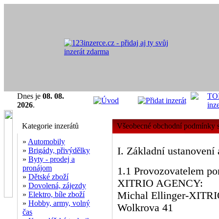
Dnes je
08. 08.
2026
.
Kategorie inzerátů
Všeobecné obchodní podmínky s
»
Automobily
I. Základní ustanovení
»
Brigády, přivýdělky
»
Byty - prodej a
pronájom
1.1 Provozovatelem por
»
Dětské zboží
XITRIO AGENCY:
»
Dovolená, zájezdy
Michal Ellinger-XIT
»
Elektro, bíle zboží
»
Hobby, army, volný
Wolkrova 41
čas